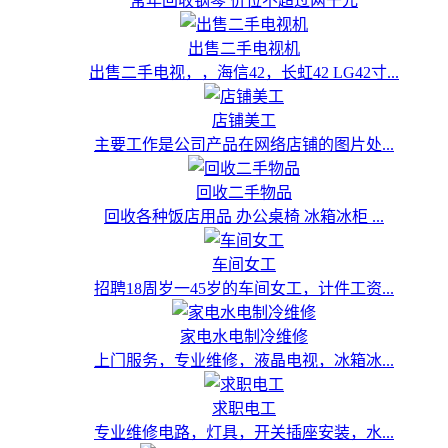
常年回收钢琴 价位不超过两千元
出售二手电视机
出售二手电视，，海信42，长虹42 LG42寸...
店铺美工
主要工作是公司产品在网络店铺的图片处...
回收二手物品
回收各种饭店用品 办公桌椅 冰箱冰柜 ...
车间女工
招聘18周岁一45岁的车间女工，计件工资...
家电水电制冷维修
上门服务，专业维修，液晶电视，冰箱冰...
求职电工
专业维修电路，灯具，开关插座安装，水...