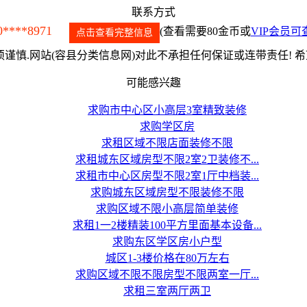
联系方式
0****8971
(查看需要80金币或
VIP会员可
点击查看完整信息
谨慎.网站(容县分类信息网)对此不承担任何保证或连带责任! 
可能感兴趣
求购市中心区小高层3室精致装修
求购学区房
求租区域不限店面装修不限
求租城东区域房型不限2室2卫装修不...
求租市中心区房型不限2室1厅中档装...
求购城东区域房型不限装修不限
求购区域不限小高层简单装修
求租1一2楼精装100平方里面基本设备...
求购东区学区房小户型
城区1-3楼价格在80万左右
求购区域不限不限房型不限两室一厅...
求租三室两厅两卫