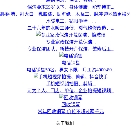
急招保洁，保安，客服...
保洁要求55岁以下，身体健康，能坚持正...
水暖电工，钻眼砸墙，...
二十六年的水暖工师傅：暖气维修改造，...
专业家政保洁开荒保洁...
专业保洁团队，新楼开荒保洁，装修后卫...
电话销售
电话销售50名，男女不限，月工资4000-80...
手机短视频拍摄、剪辑...
可为个人、门店、单位、企业拍摄短视频...
回收钢琴
常年回收钢琴 价位不超过两千元
关于我们